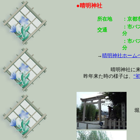
●晴明神社
所在地
：京都
：市バ
交通
分
：市バ
分
→
晴明神社ホーム
晴明神社に
昨年来た時の様子は、
“
堀