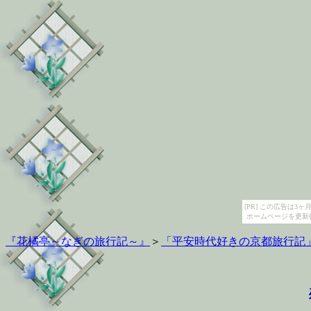
[PR] この広告は
ホームページを更新
『花橘亭～なぎの旅行記～』
＞
「平安時代好きの京都旅行記