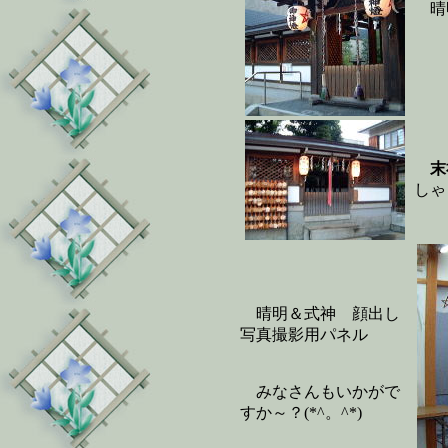
晴
末
しゃ
晴明＆式神 顔出し
写真撮影用パネル
みなさんもいかがで
すか～？(*^。^*)