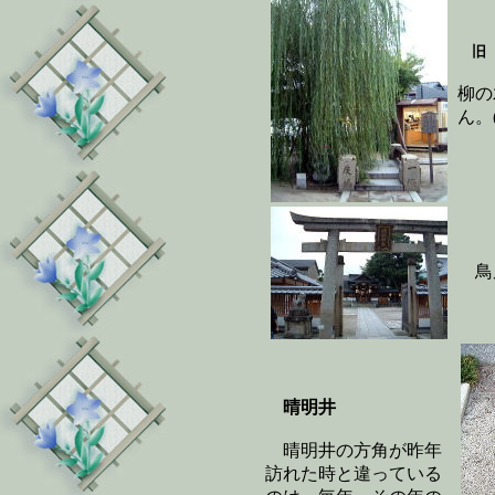
柳の
ん。(
鳥
晴明井
晴明井の方角が昨年
訪れた時と違っている