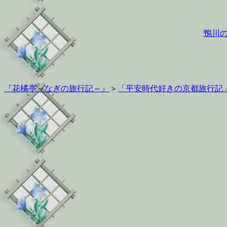
鴨川
『花橘亭～なぎの旅行記～』
＞
「平安時代好きの京都旅行記