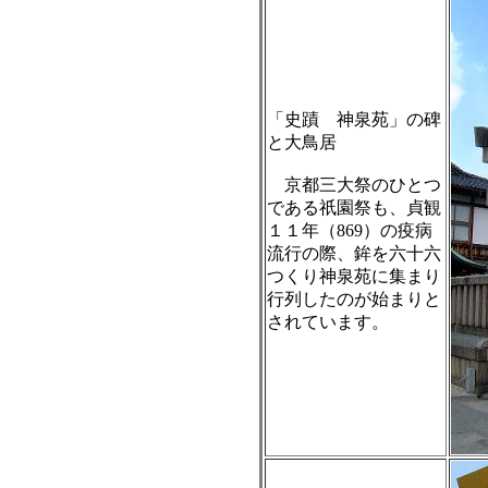
「史蹟 神泉苑」の碑
と大鳥居
京都三大祭のひとつ
である祇園祭も、貞観
１１年（869）の疫病
流行の際、鉾を六十六
つくり神泉苑に集まり
行列したのが始まりと
されています。