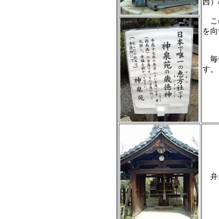
西）
この
を向
毎年
す。
弁