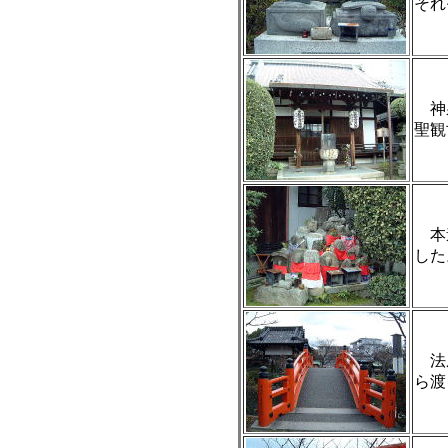
それ
神
聖観
本道
した
法成
ら渡