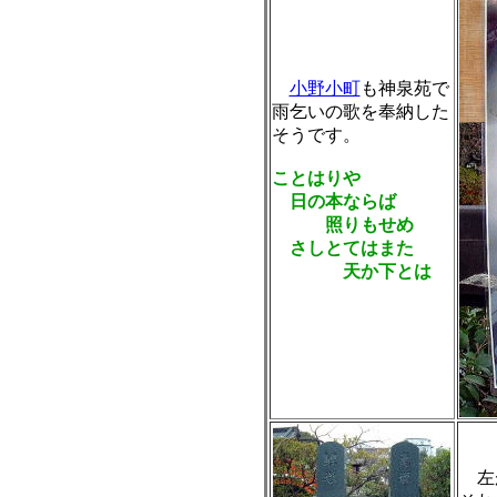
小野小町
も神泉苑で
雨乞いの歌を奉納した
そうです。
ことはりや
日の本ならば
照りもせめ
さしとてはまた
天か下とは
左が