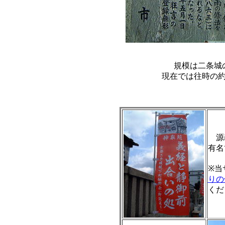
規模は二条城
現在では往時の
源義
有名
※当
りの
くだ