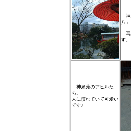
神泉
八」
写真
す。
神泉苑のアヒルた
ち。
人に慣れていて可愛い
です♪