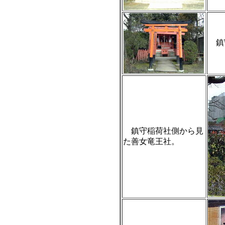
鎮
鎮守稲荷社側から見
た善女竜王社。