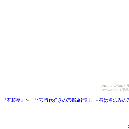
[PR] この広告は
ホームページを更新
『花橘亭』
＞
「平安時代好きの京都旅行記」
＞
春は名のみの