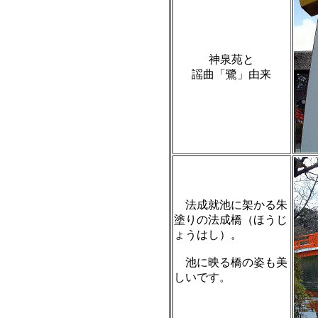
神泉苑と
謡曲「鷺」由来
法成就池に架かる朱
塗りの法成橋（ほうじ
ょうはし）。
池に映る橋の姿も美
しいです。