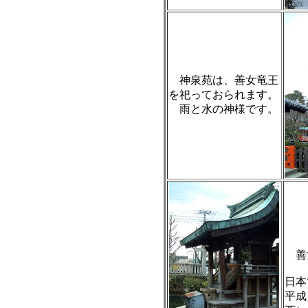
神泉苑は、善女竜王
を祀っておられます。
雨と水の神様です。
善女
日本
平成