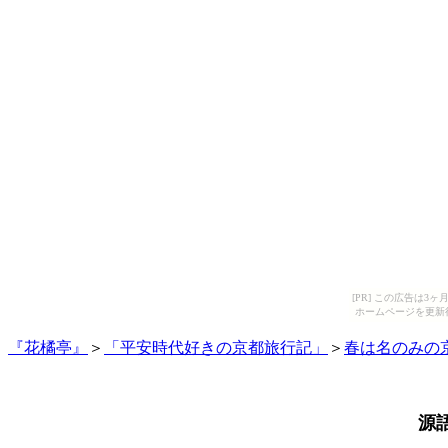
[PR] この広告は
ホームページを更新
『花橘亭』
＞
「平安時代好きの京都旅行記」
＞
春は名のみの
源