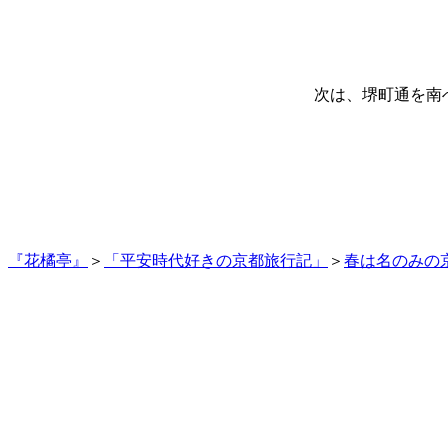
次は、堺町通を南
『花橘亭』
＞
「平安時代好きの京都旅行記」
＞
春は名のみの