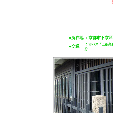
●所在地
：京都市下京区
：
市バス「五条高
●交通
分