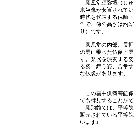
鳳凰堂須弥壇（しゅ
来坐像が安置されてい
時代を代表する仏師・
作で、像の高さは約2
り）です。
鳳凰堂の内部、長押（
の雲に乗った仏像・雲
す。楽器を演奏する姿
る姿、舞う姿、合掌す
な仏像があります。
この雲中供養菩薩像
でも拝見することがで
鳳翔館では、平等院
販売されている平等院
います♪