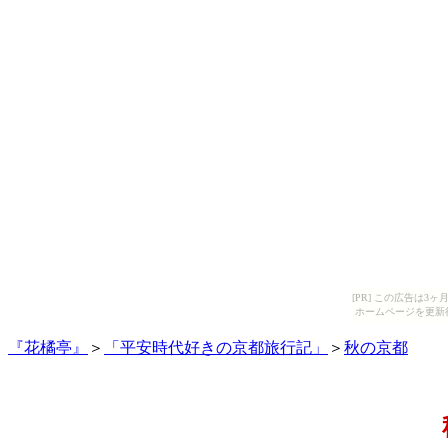
[PR] この広告は
ホームページを更新
『花橘亭』
＞
「平安時代好きの京都旅行記」
＞
秋の京都