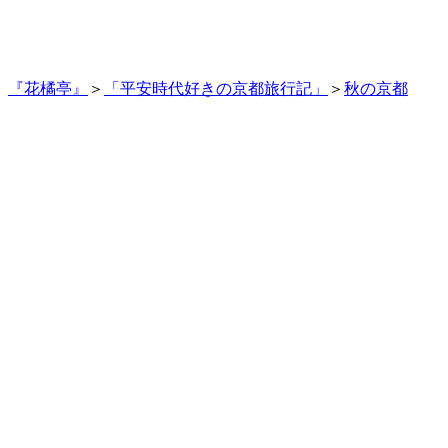
『花橘亭』
＞
「平安時代好きの京都旅行記」
＞
秋の京都