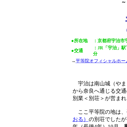
～
●所在地
：京都府宇治市
：JR「宇治」駅
●交通
分
→
平等院オフィシャルホー
宇治は南山城（やま
から奈良へ通じる交通
別業＜別荘＞が営まれ
ここ平等院の地は、
おる）
の別荘でしたが
年（長徳4年）10月、