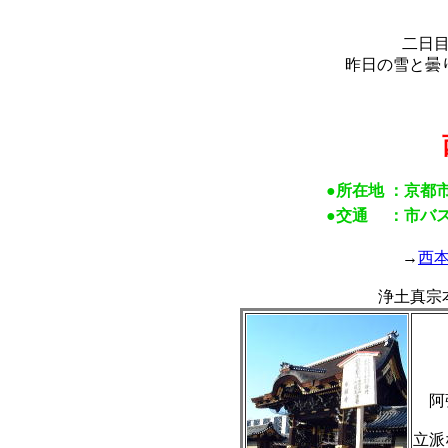
二日
昨日の雪と曇り
●所在地
：京都
●交通
：市バ
→
西
浄土真宗
阿
立派