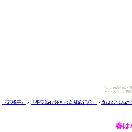
[PR] この広告は
ホームページを更新
『花橘亭』
＞
「平安時代好きの京都旅行記」
＞
春は名のみの
春は