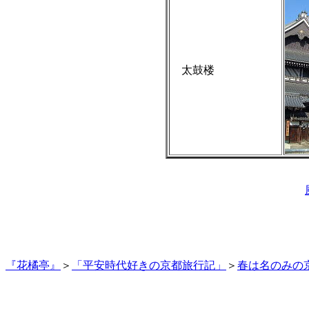
太鼓楼
『花橘亭』
＞
「平安時代好きの京都旅行記」
＞
春は名のみの