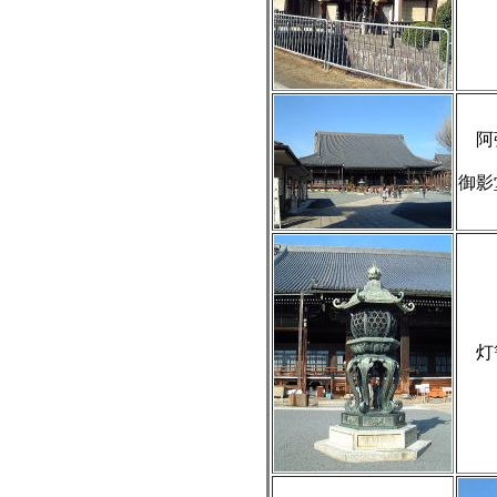
阿
御影
灯